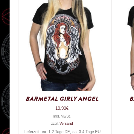
Barmetal Girly Angel
B
19,90
€
Inkl. MwSt.
zzgl.
Versand
Lieferzeit: ca. 1-2 Tage DE, ca. 3-4 Tage EU