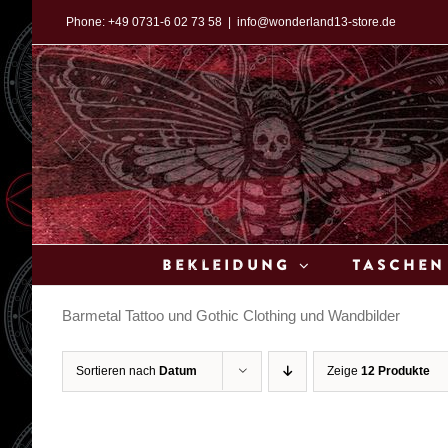
Zum
Phone:
+49 0731-6 02 73 58
|
info@wonderland13-store.de
Inhalt
springen
Bekleidung
Taschen
Barmetal Tattoo und Gothic Clothing und Wandbilder
Sortieren nach
Datum
Zeige
12 Produkte