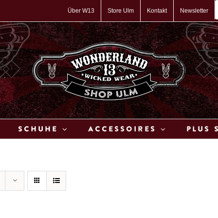
P
s
Über W13
Store Ulm
Kontakt
Newsletter
Schuhe
Accessoires
Plus 