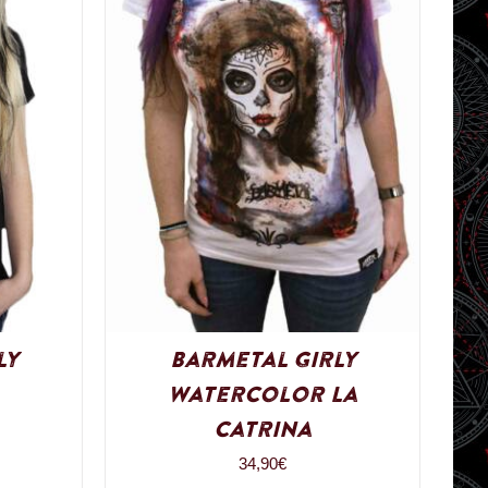
ly
Barmetal Girly
Watercolor La
Catrina
34,90
€