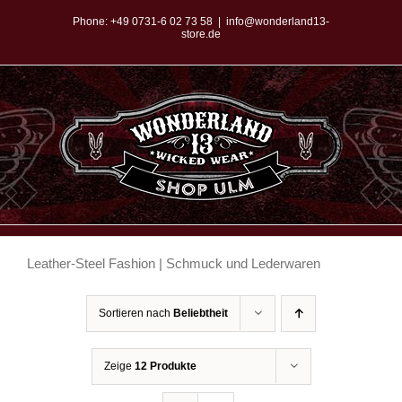
Zum
Phone:
+49 0731-6 02 73 58
|
info@wonderland13-
store.de
Inhalt
springen
Leather-Steel Fashion | Schmuck und Lederwaren
Sortieren nach
Beliebtheit
Zeige
12 Produkte