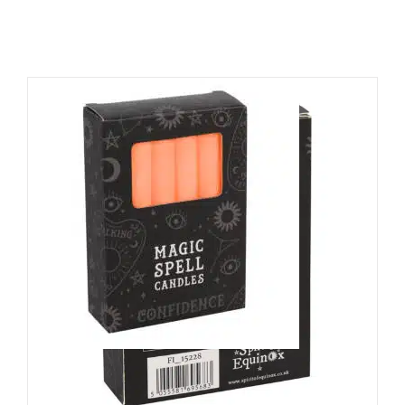
Spirit of Equinox Kerzenset
Confidence Spell