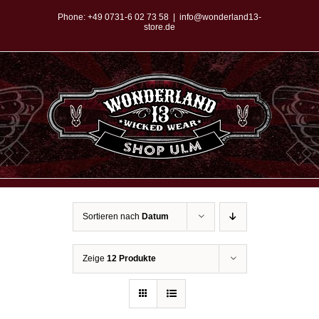
Zum
Phone:
+49 0731-6 02 73 58
|
info@wonderland13-
store.de
Inhalt
springen
Sortieren nach
Datum
Zeige
12 Produkte