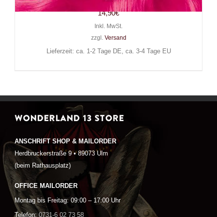
14,90
€
Inkl. MwSt.
zzgl.
Versand
Lieferzeit: ca. 1-2 Tage DE, ca. 3-4 Tage EU
WONDERLAND 13 STORE
ANSCHRIFT SHOP & MAILORDER
Herdbruckerstraße 9 • 89073 Ulm
(beim Rathausplatz)
OFFICE MAILORDER
Montag bis Freitag: 09:00 – 17:00 Uhr
Telefon:
0731-6 02 73 58