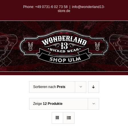
Zum
Phone:
+49 0731-6 02 73 58
|
info@wonderland13-
store.de
Inhalt
springen
Sortieren nach
Preis
Zeige
12 Produkte