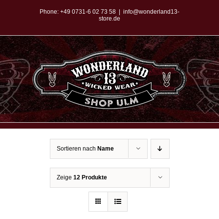
Zum
Phone:
+49 0731-6 02 73 58
|
info@wonderland13-
store.de
Inhalt
springen
Sortieren nach
Name
Zeige
12 Produkte