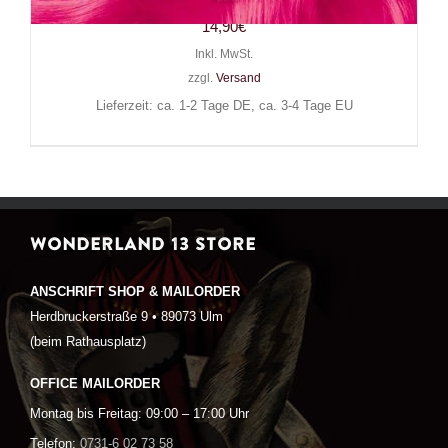
14,90
€
Inkl. MwSt.
zzgl.
Versand
Lieferzeit: ca. 1-2 Tage DE, ca. 3-4 Tage EU
WONDERLAND 13 STORE
ANSCHRIFT SHOP & MAILORDER
Herdbruckerstraße 9 • 89073 Ulm
(beim Rathausplatz)
OFFICE MAILORDER
Montag bis Freitag: 09:00 – 17:00 Uhr
Telefon:
0731-6 02 73 58