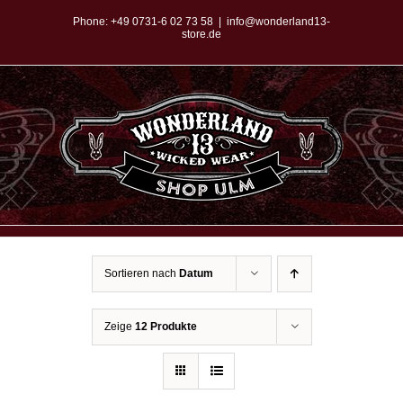
Zum
Phone:
+49 0731-6 02 73 58
|
info@wonderland13-
store.de
Inhalt
springen
Sortieren nach
Datum
Zeige
12 Produkte