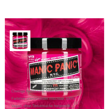
Manic Panic Haarfarbe
Pussycat Pink
14,90
€
Inkl. MwSt.
zzgl.
Versand
Lieferzeit: ca. 1-2 Tage DE, ca. 3-4 Tage EU
Cremige Farbtönung, semi-permanent.
Farbtöne untereinander mischbar. 100%
Vegan, ohne Tierversuche hergestellt.