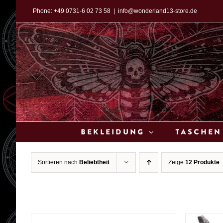
Zum
Phone:
+49 0731-6 02 73 58
|
info@wonderland13-store.de
Inhalt
springen
Bekleidung
Taschen
Sortieren nach
Beliebtheit
Zeige
12 Produkte