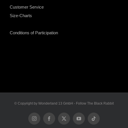
Customer Service
Size-Charts
Conditions of Participation
© Copyright by Wonderland 13 GmbH - Follow The Black Rabbit
Instagram
Facebook
X
YouTube
Tiktok