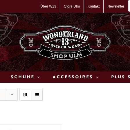
P
s
Über W13
Store Ulm
Kontakt
Newsletter
Schuhe
Accessoires
Plus 