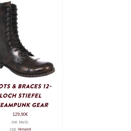
ts & Braces 12-
Loch Stiefel
teampunk Gear
129,90
€
Inkl. MwSt.
zzgl.
Versand