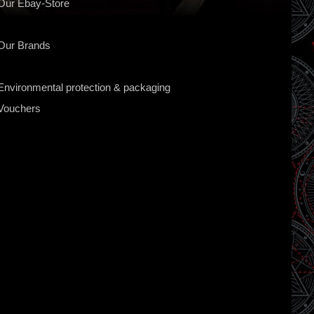
Our Ebay-Store
Our Brands
Environmental protection & packaging
Vouchers