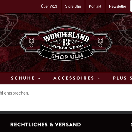
P
s
Über W13
Store Ulm
Kontakt
Newsletter
Schuhe
Accessoires
Plus 
hl entsprechen.
Rechtliches & Versand