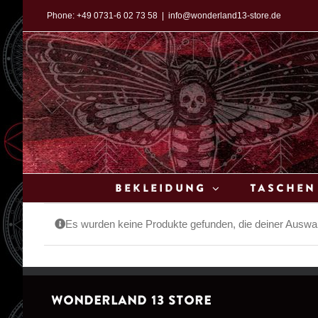
Zum
Phone:
+49 0731-6 02 73 58
|
info@wonderland13-store.de
Inhalt
springen
Bekleidung
Taschen
Es wurden keine Produkte gefunden, die deiner Auswa
WONDERLAND 13 STORE