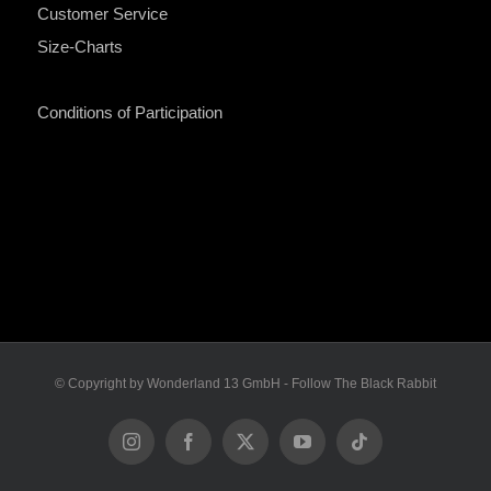
Customer Service
Size-Charts
Conditions of Participation
© Copyright by Wonderland 13 GmbH - Follow The Black Rabbit
Instagram
Facebook
X
YouTube
Tiktok