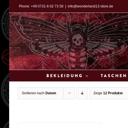
Zum
Phone:
+49 0731-6 02 73 58
|
info@wonderland13-store.de
Inhalt
springen
Bekleidung
Taschen
Sortieren nach
Datum
Zeige
12 Produkte