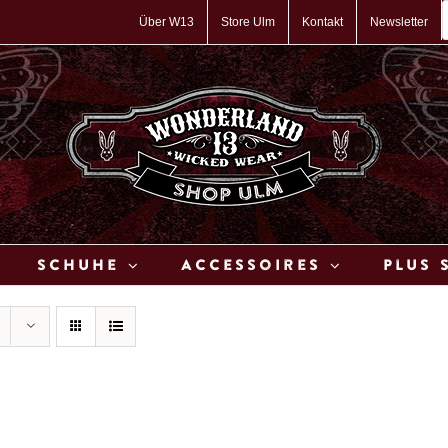
P
s
Über W13
Store Ulm
Kontakt
Newsletter
Schuhe
Accessoires
Plus 