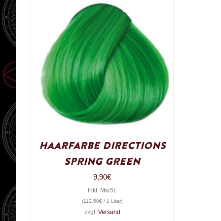
Haarfarbe Directions
Spring Green
9,90
€
Inkl. MwSt.
(
112,50
€
/ 1 Liter)
zzgl.
Versand