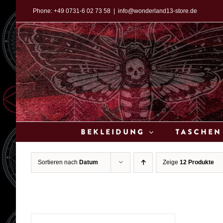
Zum
Phone:
+49 0731-6 02 73 58
|
info@wonderland13-store.de
Inhalt
springen
Bekleidung
Taschen
Sortieren nach
Datum
Zeige
12 Produkte