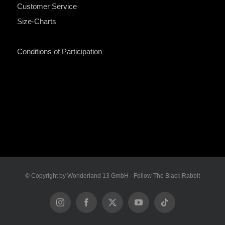
Customer Service
Size-Charts
Conditions of Participation
© Copyright by Wonderland 13 GmbH - Follow The Black Rabbit
Instagram
Facebook
X
YouTube
Tiktok