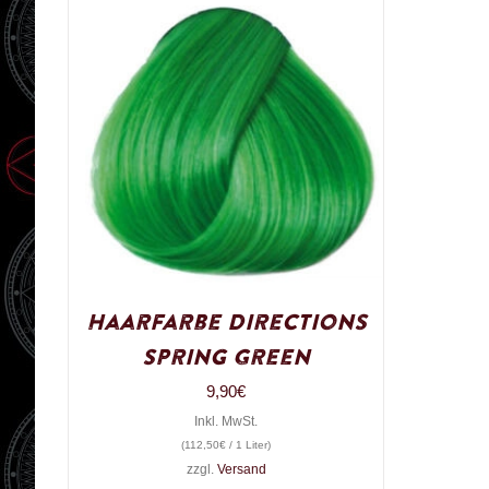
Haarfarbe Directions
Spring Green
9,90
€
Inkl. MwSt.
(
112,50
€
/ 1 Liter)
zzgl.
Versand