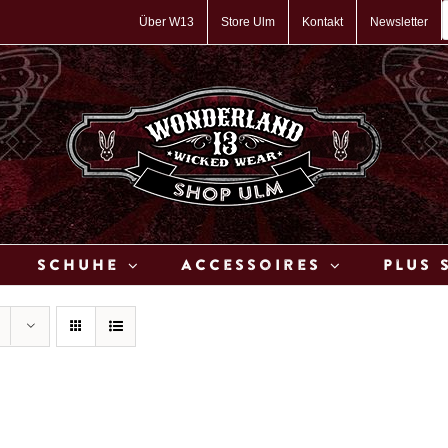
P
s
Über W13
Store Ulm
Kontakt
Newsletter
Schuhe
Accessoires
Plus 