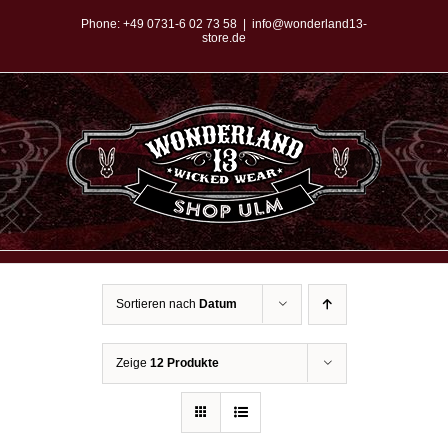
Zum
Phone:
+49 0731-6 02 73 58
|
info@wonderland13-
store.de
Inhalt
springen
Sortieren nach
Datum
Zeige
12 Produkte