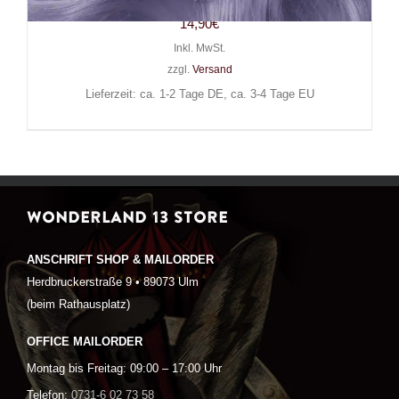
14,90
€
Inkl. MwSt.
zzgl.
Versand
Lieferzeit: ca. 1-2 Tage DE, ca. 3-4 Tage EU
WONDERLAND 13 STORE
ANSCHRIFT SHOP & MAILORDER
Herdbruckerstraße 9 • 89073 Ulm
(beim Rathausplatz)
OFFICE MAILORDER
Montag bis Freitag: 09:00 – 17:00 Uhr
Telefon:
0731-6 02 73 58