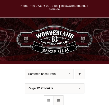
Zum
Phone:
+49 0731-6 02 73 58
|
info@wonderland13-
store.de
Inhalt
springen
Sortieren nach
Preis
Zeige
12 Produkte