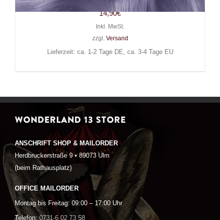
14,90
€
Inkl. MwSt.
zzgl.
Versand
Lieferzeit: ca. 1-2 Tage DE, ca. 3-4 Tage EU
WONDERLAND 13 STORE
ANSCHRIFT SHOP & MAILORDER
Herdbruckerstraße 9 • 89073 Ulm
(beim Rathausplatz)
OFFICE MAILORDER
Montag bis Freitag: 09:00 – 17:00 Uhr
Telefon:
0731-6 02 73 58