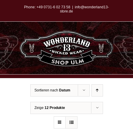
Zum
Phone:
+49 0731-6 02 73 58
|
info@wonderland13-
store.de
Inhalt
springen
Sortieren nach
Datum
Zeige
12 Produkte