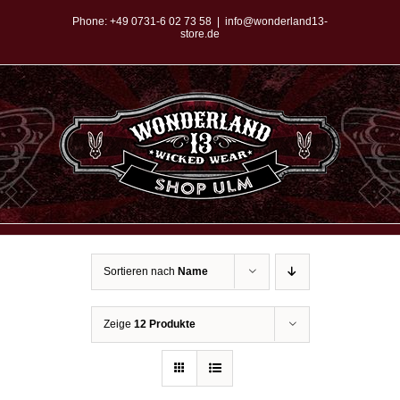
Zum
Phone:
+49 0731-6 02 73 58
|
info@wonderland13-
store.de
Inhalt
springen
Sortieren nach
Name
Zeige
12 Produkte