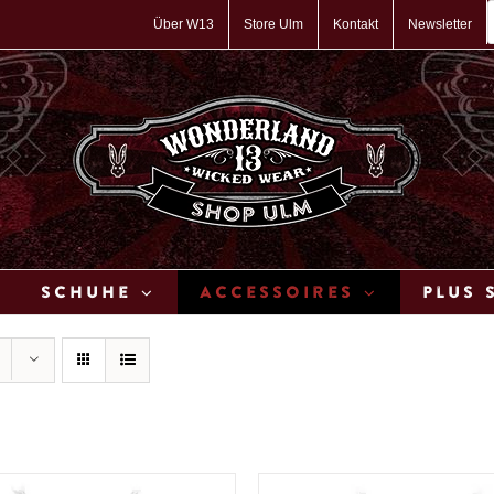
P
s
Über W13
Store Ulm
Kontakt
Newsletter
Schuhe
Accessoires
Plus 