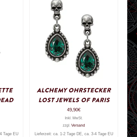
ette
Alchemy Ohrstecker
dead
Lost Jewels of Paris
49,90
€
Inkl. MwSt.
zzgl.
Versand
3-4 Tage EU
Lieferzeit: ca. 1-2 Tage DE, ca. 3-4 Tage EU