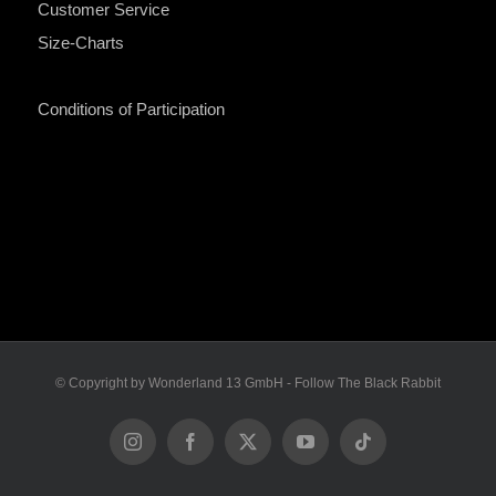
Customer Service
Size-Charts
Conditions of Participation
© Copyright by Wonderland 13 GmbH - Follow The Black Rabbit
Instagram
Facebook
X
YouTube
Tiktok