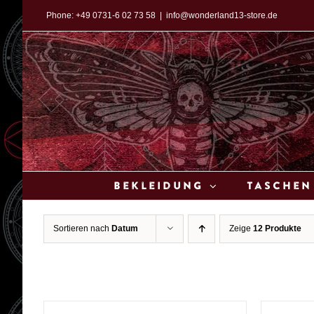
Zum
Phone:
+49 0731-6 02 73 58
|
info@wonderland13-store.de
Inhalt
springen
Bekleidung
Taschen
Sortieren nach
Datum
Zeige
12 Produkte