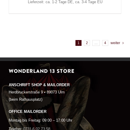
Lieferzeit: ca. 1-2 Tage DE, ca. 3-4 Tage EU
1
2
…
4
weiter
WONDERLAND 13 STORE
ANSCHRIFT SHOP & MAILORDER
Herdbruckerstraße 9 • 89073 Ulm
(beim Rathausplatz)
OFFICE MAILORDER
Montag bis Freitag: 09:00 – 17:00 Uhr
Telefon:
0731-6 02 73 58