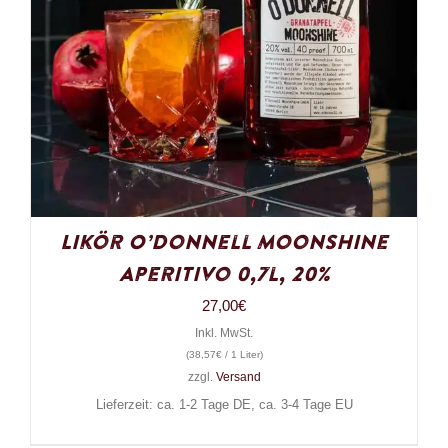
Likör O’Donnell Moonshine
Aperitivo 0,7l, 20%
27,00
€
Inkl. MwSt.
(
38,57
€
/ 1 Liter)
zzgl.
Versand
Lieferzeit: ca. 1-2 Tage DE, ca. 3-4 Tage EU