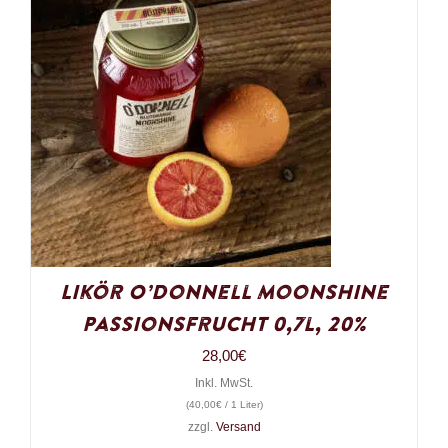
Likör O’Donnell Moonshine
Passionsfrucht 0,7l, 20%
28,00
€
Inkl. MwSt.
(
40,00
€
/ 1 Liter)
zzgl.
Versand