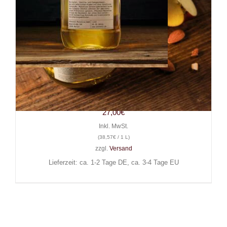
Likör O’Donnell Moonshine
Bratapfel, 0,7 l, 20% Vol.
27,00
€
Inkl. MwSt.
(
38,57
€
/ 1 L)
zzgl.
Versand
Lieferzeit: ca. 1-2 Tage DE, ca. 3-4 Tage EU