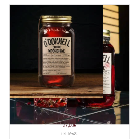
Likör O’Donnell Moonshine
Cookie 0,7l, 20%
27,00
€
Inkl. MwSt.