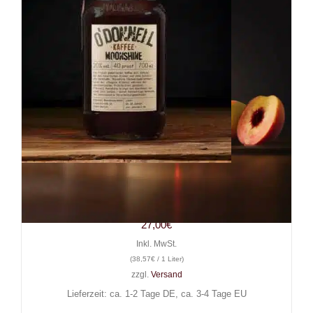
Likör O’Donnell Moonshine
Kaffee 0,7l, 20%
27,00
€
Inkl. MwSt.
(
38,57
€
/ 1 Liter)
zzgl.
Versand
Lieferzeit: ca. 1-2 Tage DE, ca. 3-4 Tage EU