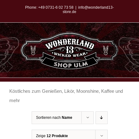
Zum
Phone:
+49 0731-6 02 73 58
|
info@wonderland13-
store.de
Inhalt
springen
Köstliches zum Genießen, Likör, Moonshine, Kaffee und
mehr
Sortieren nach
Name
Zeige
12 Produkte