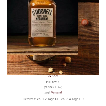
Likör O’Donnell Moonshine
Harte Nuß, 0,7 l, 25% Vol.
27,00
€
Inkl. MwSt.
(
38,57
€
/ 1 Liter)
zzgl.
Versand
Lieferzeit: ca. 1-2 Tage DE, ca. 3-4 Tage EU