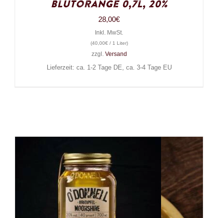
Blutorange 0,7l, 20%
28,00
€
Inkl. MwSt.
(
40,00
€
/ 1 Liter)
zzgl.
Versand
Lieferzeit: ca. 1-2 Tage DE, ca. 3-4 Tage EU