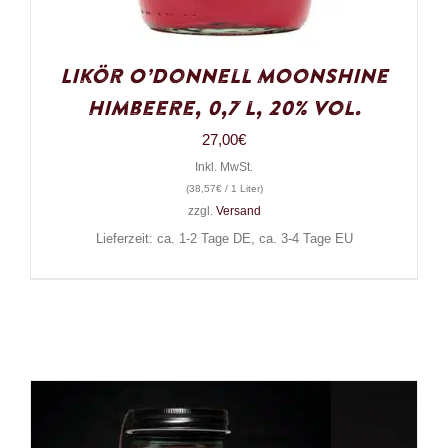
Likör O’Donnell Moonshine
Himbeere, 0,7 l, 20% Vol.
27,00
€
Inkl. MwSt.
(
38,57
€
/ 1 Liter)
zzgl.
Versand
Lieferzeit: ca. 1-2 Tage DE, ca. 3-4 Tage EU