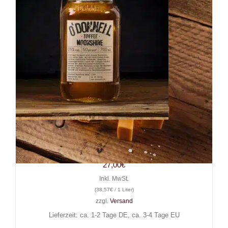
Likör O’Donnell Toffee
Moonshine 0,7 l, 25% Vol.
27,00
€
Inkl. MwSt.
(
38,57
€
/ 1 Liter)
zzgl.
Versand
Lieferzeit: ca. 1-2 Tage DE, ca. 3-4 Tage EU