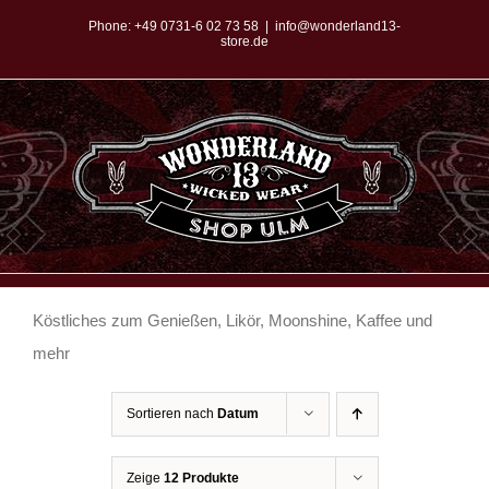
Zum
Phone:
+49 0731-6 02 73 58
|
info@wonderland13-
store.de
Inhalt
springen
Köstliches zum Genießen, Likör, Moonshine, Kaffee und
mehr
Sortieren nach
Datum
Zeige
12 Produkte