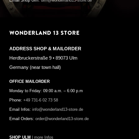
Email Shop Ulm:
ulm@wonderland13-store.de
WONDERLAND 13 STORE
ADDRESS SHOP & MAILORDER
Herdbruckerstraße 9 • 89073 Ulm
Germany (near town hall)
OFFICE MAILORDER
Monday to Friday: 09:00 a.m. – 6:00 p.m
Phone:
+49 731-6 02 73 58
Email Infos:
info@wonderland13-store.de
Email Orders:
order@wonderland13-store.de
SHOP ULM
| more Infos