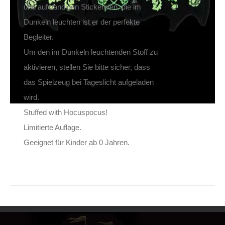
und aufwändigen Stickereien, die im
Dunkeln leuchten ist er der perfekte
Begleiter.
Um den im Dunkeln leuchtenden Stoff zu
aktivieren, stellen Sie bitte sicher, dass
das Spielzeug bei Tageslicht aufgeladen
wird.
Stuffed with Hocuspocus!
Limitierte Auflage.
Geeignet für Kinder ab 0 Jahren.