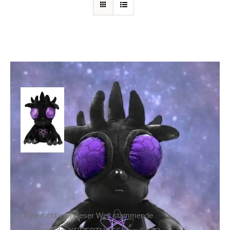
Killstar Stofftier
Kreeptures – Alien
39,90
€
Inkl. MwSt.
zzgl.
Versand
Lieferzeit: ca. 1-2 Tage DE, ca. 3-4 Tage EU
Eine nicht von dieser Welt stammende