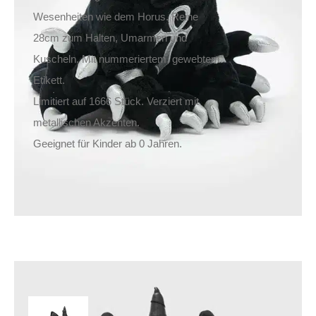
Wesenheiten wie dem Horus. Reine
28cm zum Halten, Umarmen und
Kuscheln. Mit nummeriertem, gewebtem
Etikett.
Limitiert auf 1666 Stück. Verziert mit
metallischen Akzenten.
Geeignet für Kinder ab 0 Jahren.
Killstar Stofftier