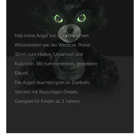
Lieferzeit: ca. 1-2 Tage DE, ca. 3-4 Tage EU
Hab keine Angst vor übernatürlichen
Wesenheiten wie der Werecat. Reine
32cm zum Halten, Umarmen und
Kuscheln. Mit nummeriertem, gewebtem
Etikett.
Die Augen leuchten grün im Dunkeln.
Verziert mit flauschigen Details.
Geeignet für Kinder ab 3 Jahren.