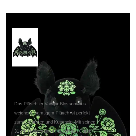
Killstar Stofftier
Vampir: Blossom
39,90
€
Inkl. MwSt.
zzgl.
Versand
Lieferzeit: ca. 1-2 Tage DE, ca. 3-4 Tage EU
Das Plüschtier Vampir Blossom aus
weichem, samtigem Plüsch ist perfekt
zum Umarmen und Kuscheln. Mit seinen
31 cm Höhe, seinen flauschigen Ohren