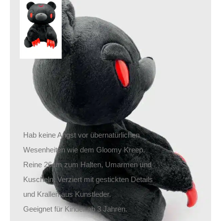
Killstar Stofftier
Kreeptures Gloomy:
Kreep
49,90
€
Inkl. MwSt.
zzgl.
Versand
Lieferzeit: ca. 1-2 Tage DE, ca. 3-4 Tage EU
Hab keine Angst vor übernatürlichen
Wesenheiten wie dem Gloomy Kreep.
Reine 26cm zum Halten, Umarmen und
Kuscheln. Verziert mit gestickten Details
und Krallen aus Kunstleder.
Geeignet für Kinder ab 3 Jahren.