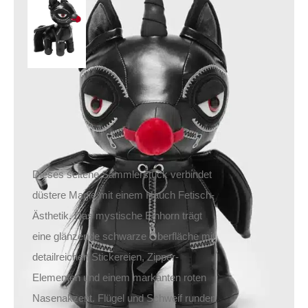
Kreeptures Myth
Bound
39,90
€
Inkl. MwSt.
zzgl.
Versand
Lieferzeit: ca. 1-2 Tage DE, ca. 3-4 Tage EU
Dieses seltene Sammlerstück verbindet
düstere Magie mit einem Hauch Fetisch-
Ästhetik. Das mystische Einhorn trägt
eine glänzende schwarze Oberfläche mit
detailreichen Stickereien, Zipper-
Elementen und einem markanten roten
Nasenakzent. Flügel und Schweif runden