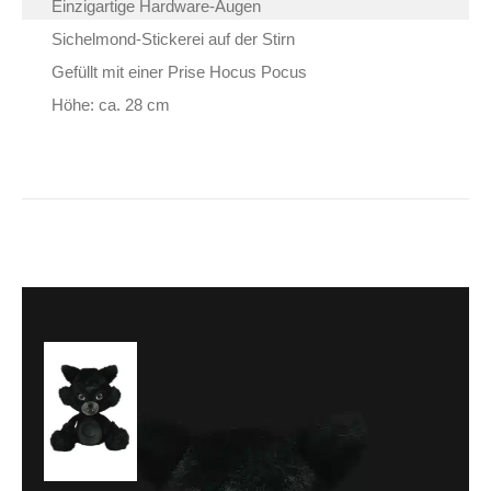
Einzigartige Hardware-Augen
Sichelmond-Stickerei auf der Stirn
Gefüllt mit einer Prise Hocus Pocus
Höhe: ca. 28 cm
Killstar Stofftier
Kreeptures Werecat
34,90
€
Inkl. MwSt.
zzgl.
Versand