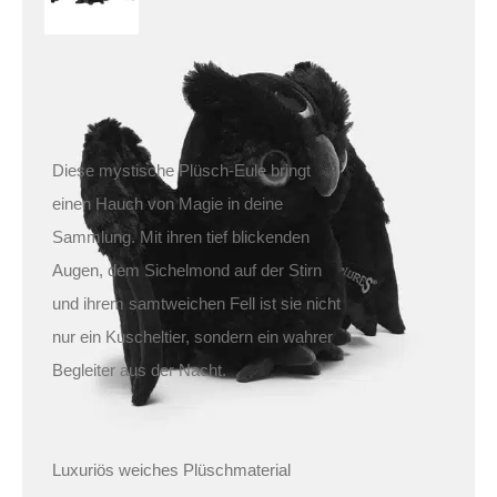
Inkl. MwSt.
zzgl.
Versand
Lieferzeit: ca. 1-2 Tage DE, ca. 3-4 Tage EU
Diese mystische Plüsch-Eule bringt
einen Hauch von Magie in deine
Sammlung. Mit ihren tief blickenden
Augen, dem Sichelmond auf der Stirn
und ihrem samtweichen Fell ist sie nicht
nur ein Kuscheltier, sondern ein wahrer
Begleiter aus der Nacht.
Luxuriös weiches Plüschmaterial