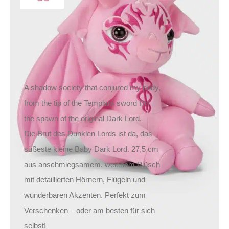
29,90
€
Inkl. MwSt.
zzgl.
Versand
Lieferzeit: ca. 1-2 Tage DE, ca. 3-4 Tage EU
A shadow society that conjured my body,
from the tip of the Templars sword I’m
the spawn of the original Dark Lord.
Die Brut des Dunklen Lords ist da, das
süßeste kleine Baby Dark Lord. 27,5 cm
aus anschmiegsamem, weichem Plüsch
mit detaillierten Hörnern, Flügeln und
wunderbaren Akzenten. Perfekt zum
Verschenken – oder am besten für sich
selbst!