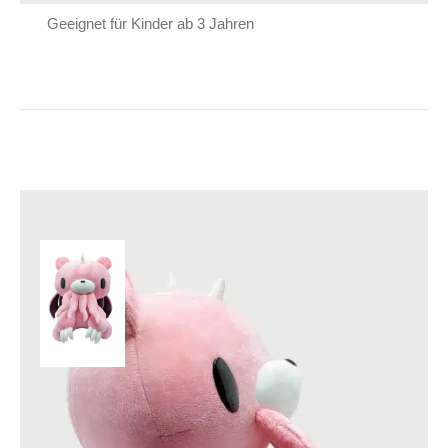
Geeignet für Kinder ab 3 Jahren
Killstar Stofftier
Kreeptures Gloomy:
Cthulhu
49,90
€
Inkl. MwSt.
zzgl.
Versand
Lieferzeit: ca. 1-2 Tage DE, ca. 3-4 Tage EU