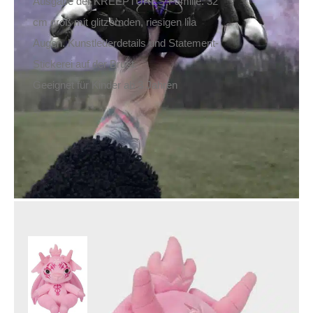
Ausgabe der KREEPTURES-Familie. 32
cm groß mit glitzernden, riesigen lila
Augen. Kunstlederdetails und Statement-
Stickerei auf der Brust.
Geeignet für Kinder ab 3 Jahren
Killstar Stofftier
Kreeptures Baby Dark
Lord