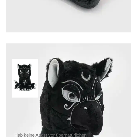
Killstar Stofftier
Kreeptures Horus
39,90
€
Inkl. MwSt.
zzgl.
Versand
Lieferzeit: ca. 1-2 Tage DE, ca. 3-4 Tage EU
Hab keine Angst vor übernatürlichen