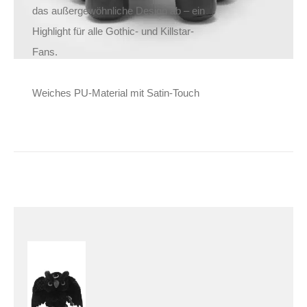
das außergewöhnliche Design ab – ein
Highlight für alle Gothic- und Killstar-
Fans.
Weiches PU-Material mit Satin-Touch
Killstar Stofftier
Kreeptures Owlman
39,90
€