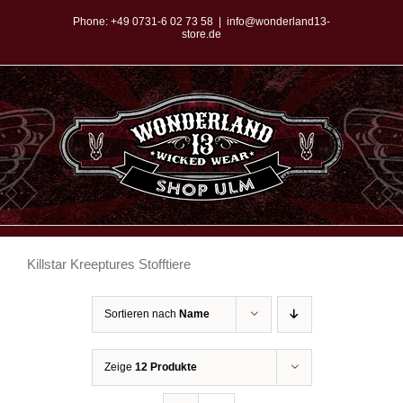
Zum
Phone:
+49 0731-6 02 73 58
|
info@wonderland13-
store.de
Inhalt
springen
Killstar Kreeptures Stofftiere
Sortieren nach
Name
Zeige
12 Produkte