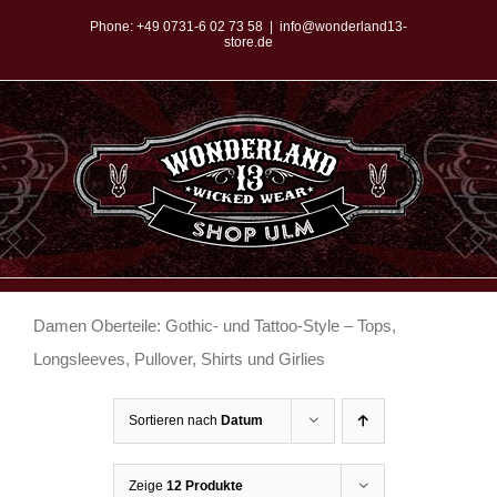
Zum
Phone:
+49 0731-6 02 73 58
|
info@wonderland13-
store.de
Inhalt
springen
Damen Oberteile: Gothic- und Tattoo-Style – Tops,
Longsleeves, Pullover, Shirts und Girlies
Sortieren nach
Datum
Zeige
12 Produkte