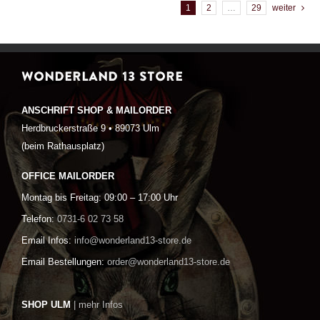
1
2
…
29
weiter
WONDERLAND 13 STORE
ANSCHRIFT SHOP & MAILORDER
Herdbruckerstraße 9 • 89073 Ulm
(beim Rathausplatz)
OFFICE MAILORDER
Montag bis Freitag: 09:00 – 17:00 Uhr
Telefon:
0731-6 02 73 58
Email Infos:
info@wonderland13-store.de
Email Bestellungen:
order@wonderland13-store.de
SHOP ULM
| mehr Infos