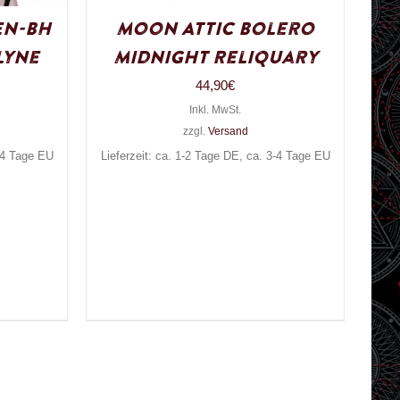
en-BH
Moon Attic Bolero
lyne
Midnight Reliquary
44,90
€
Inkl. MwSt.
zzgl.
Versand
3-4 Tage EU
Lieferzeit: ca. 1-2 Tage DE, ca. 3-4 Tage EU