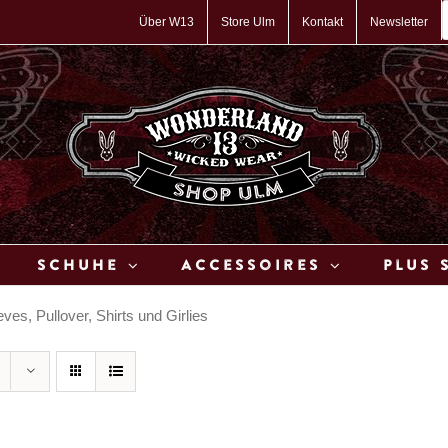
P
s
Über W13
Store Ulm
Kontakt
Newsletter
Schuhe
Accessoires
Plus 
es, Pullover, Shirts und Girlies