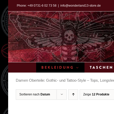
Zum
Phone:
+49 0731-6 02 73 58
|
info@wonderland13-store.de
Inhalt
springen
Bekleidung
Taschen
Damen Oberteile: Gothic- und Tattoo-Style – Tops, Longsleev
Sortieren nach
Datum
Zeige
12 Produkte