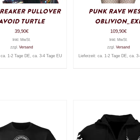
reaker Pullover
Punk Rave We
Avoid Turtle
Oblivion_Ex
39,90
€
109,90
€
Inkl. MwSt.
Inkl. MwSt.
zzgl.
Versand
zzgl.
Versand
: ca. 1-2 Tage DE, ca. 3-4 Tage EU
Lieferzeit: ca. 1-2 Tage DE, ca. 