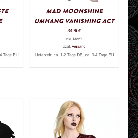
ste
Mad Moonshine
e
Umhang Vanishing Act
34,90
€
Inkl. MwSt.
zzgl.
Versand
3-4 Tage EU
Lieferzeit: ca. 1-2 Tage DE, ca. 3-4 Tage EU