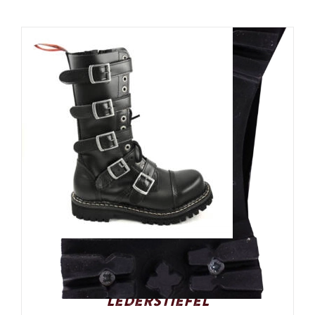
Angry Itch 14-Loch 5-Buckle
Gothic Punk Army Ranger
Lederstiefel