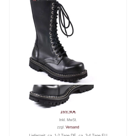
Angry Itch 14-Loch Gothic
Punk Army Ranger Lederstiefel
169,90
€
Inkl. MwSt.
zzgl.
Versand
Lieferzeit: ca. 1-2 Tage DE, ca. 3-4 Tage EU