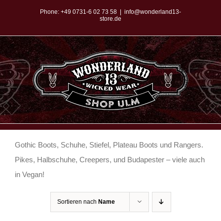
Zum
Phone:
+49 0731-6 02 73 58
|
info@wonderland13-
store.de
Inhalt
springen
Gothic Boots, Schuhe, Stiefel, Plateau Boots und Rangers.
Pikes, Halbschuhe, Creepers, und Budapester – viele auch
in Vegan!
Sortieren nach
Name