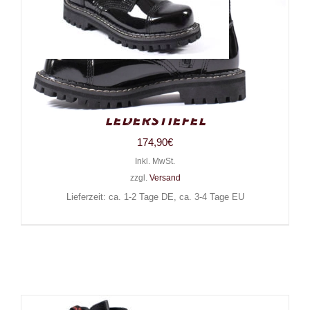
Angry Itch 14-Loch Gothic
Punk Army Ranger Lack-
Lederstiefel
174,90
€
Inkl. MwSt.
zzgl.
Versand
Lieferzeit: ca. 1-2 Tage DE, ca. 3-4 Tage EU