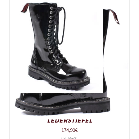
Angry Itch 14-Loch Gothic
Punk Army Ranger Lack-
Lederstiefel
174,90
€
Inkl. MwSt.