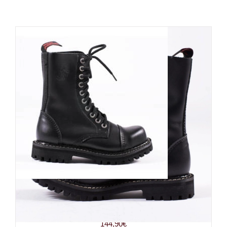
Angry Itch 10-Loch Gothic
Punk Army Ranger Lederstiefel
144,90
€