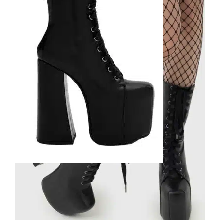
Killstar Stiefel Romantic
Cottage
139,90
€