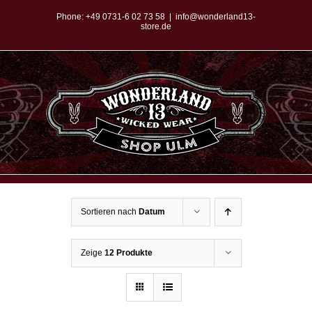
Zum
Phone:
+49 0731-6 02 73 58
|
info@wonderland13-
store.de
Inhalt
springen
Sortieren nach
Datum
Zeige
12 Produkte