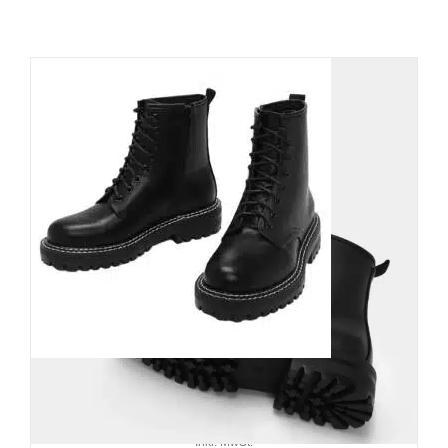
Elegant Shoes Stiefel Kalany
59,90
€
Inkl. MwSt.