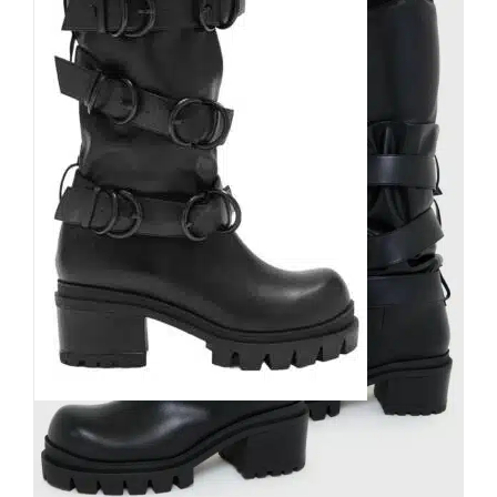
Killstar Stiefel Bleak Night
159,90
€
Inkl. MwSt.