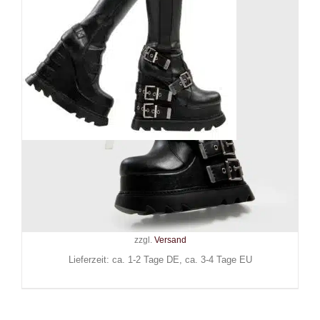
Lamoda Plateaustiefel Causing
Riots Chunky
119,90
€
Inkl. MwSt.
zzgl.
Versand
Lieferzeit: ca. 1-2 Tage DE, ca. 3-4 Tage EU