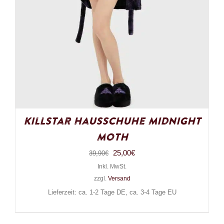
Killstar Hausschuhe Midnight
Moth
Ursprünglicher
Aktueller
25,00
€
39,90
€
Inkl. MwSt.
Preis
Preis
zzgl.
Versand
war:
ist:
Lieferzeit: ca. 1-2 Tage DE, ca. 3-4 Tage EU
39,90€
25,00€.