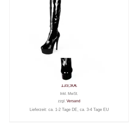
Erogance Overknee-Stiefel
Stretchlack Iskierka
139,90
€
Inkl. MwSt.
zzgl.
Versand
Lieferzeit: ca. 1-2 Tage DE, ca. 3-4 Tage EU