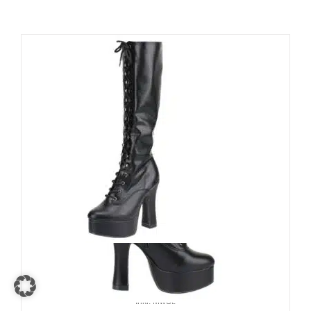
Erogance Stiefel Fluitare
99,90
€
Inkl. MwSt.