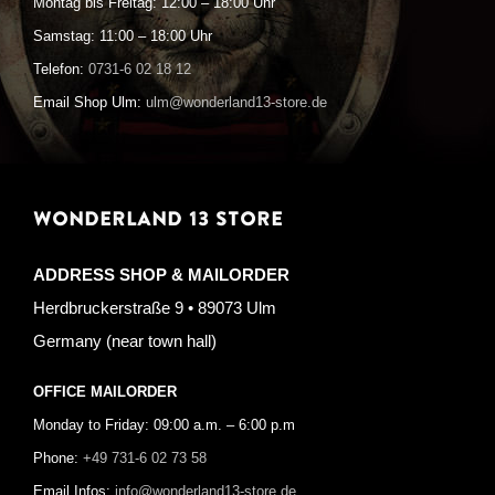
Montag bis Freitag: 12:00 – 18:00 Uhr
Samstag: 11:00 – 18:00 Uhr
Telefon:
0731-6 02 18 12
Email Shop Ulm:
ulm@wonderland13-store.de
WONDERLAND 13 STORE
ADDRESS SHOP & MAILORDER
Herdbruckerstraße 9 • 89073 Ulm
Germany (near town hall)
OFFICE MAILORDER
Monday to Friday: 09:00 a.m. – 6:00 p.m
Phone:
+49 731-6 02 73 58
Email Infos:
info@wonderland13-store.de