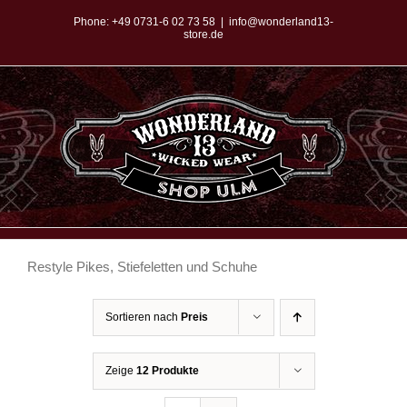
Zum
Phone:
+49 0731-6 02 73 58
|
info@wonderland13-
store.de
Inhalt
springen
Restyle Pikes, Stiefeletten und Schuhe
Sortieren nach
Preis
Zeige
12 Produkte