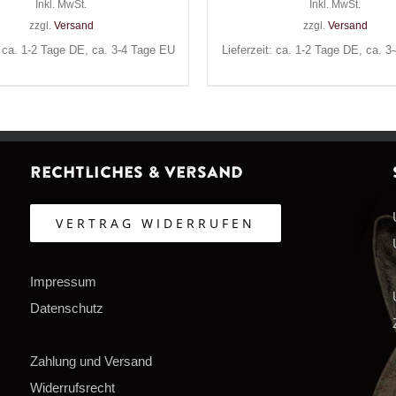
Inkl. MwSt.
Preis
Preis
Inkl. MwSt.
zzgl.
Versand
zzgl.
Versand
war:
ist:
: ca. 1-2 Tage DE, ca. 3-4 Tage EU
Lieferzeit: ca. 1-2 Tage DE, ca. 
129,90€
89,90€.
Rechtliches & Versand
VERTRAG WIDERRUFEN
Impressum
Datenschutz
Zahlung und Versand
Widerrufsrecht