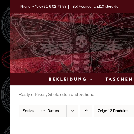
Zum
Phone:
+49 0731-6 02 73 58
|
info@wonderland13-store.de
Inhalt
springen
Bekleidung
Taschen
Restyle Pikes, Stiefeletten und Schuhe
Sortieren nach
Datum
Zeige
12 Produkte