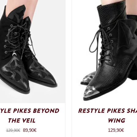
yle Pikes Beyond
Restyle Pikes S
the Veil
Wing
Ursprünglicher
Aktueller
89,90
€
129,90
€
129,90
€