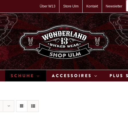
P
s
Über W13
Store Ulm
Kontakt
Newsletter
Schuhe
Accessoires
Plus 