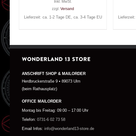
Inkl. MwSt.
zzgl.
Versand
Lieferzeit: ca. 1-2 Tage DE, ca. 3-4 Tage EU
Lieferzeit
WONDERLAND 13 STORE
ANSCHRIFT SHOP & MAILORDER
Herdbruckerstraße 9 • 89073 Ulm
(beim Rathausplatz)
OFFICE MAILORDER
Montag bis Freitag: 09:00 – 17:00 Uhr
Telefon:
0731-6 02 73 58
Email Infos:
info@wonderland13-store.de