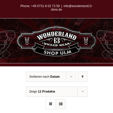
Zum
Phone:
+49 0731-6 02 73 58
|
info@wonderland13-
store.de
Inhalt
springen
Sortieren nach
Datum
Zeige
12 Produkte