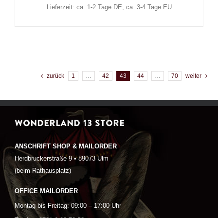
Lieferzeit: ca. 1-2 Tage DE, ca. 3-4 Tage EU
zurück
1
…
42
43
44
…
70
weiter
WONDERLAND 13 STORE
ANSCHRIFT SHOP & MAILORDER
Herdbruckerstraße 9 • 89073 Ulm
(beim Rathausplatz)
OFFICE MAILORDER
Montag bis Freitag: 09:00 – 17:00 Uhr