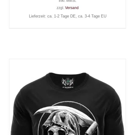
Inkl. MwSt.
zzgl.
Versand
Lieferzeit: ca. 1-2 Tage DE, ca. 3-4 Tage EU