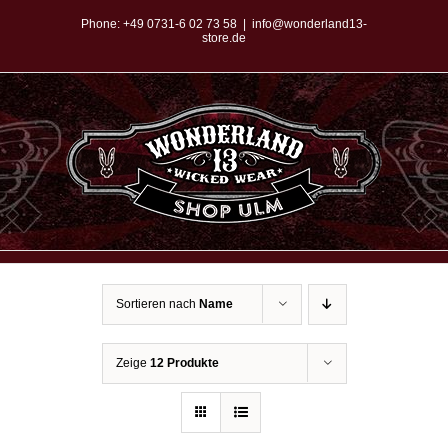
Zum
Phone:
+49 0731-6 02 73 58
|
info@wonderland13-
store.de
Inhalt
springen
Sortieren nach
Name
Zeige
12 Produkte