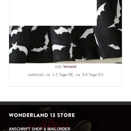
Mad Moonshine Kleid Army of
Bats
29,90
€
Inkl. MwSt.
zzgl.
Versand
Lieferzeit: ca. 1-2 Tage DE, ca. 3-4 Tage EU
WONDERLAND 13 STORE
ANSCHRIFT SHOP & MAILORDER