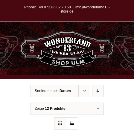
Zum
Phone:
+49 0731-6 02 73 58
|
info@wonderland13-
store.de
Inhalt
springen
Sortieren nach
Datum
Zeige
12 Produkte