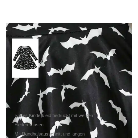
Mad Moonshine Kleid
Army of Bats
29,90
€
Inkl. MwSt.
zzgl.
Versand
Lieferzeit: ca. 1-2 Tage DE, ca. 3-4 Tage EU
Süßes Kinderkleid bedruckt mit weißen
Fledermäusen.
Mit Rundhalsausschnitt und langen