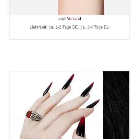
29,90
€
Inkl. MwSt.
zzgl.
Versand
Lieferzeit: ca. 1-2 Tage DE, ca. 3-4 Tage EU