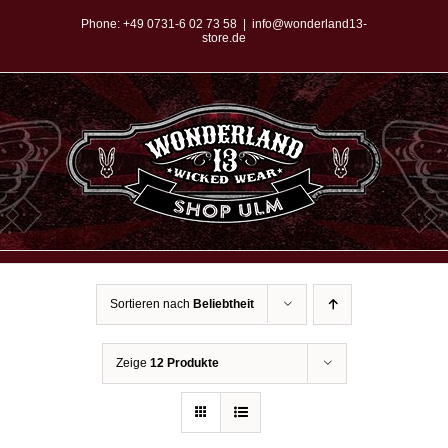
Zum
Phone:
+49 0731-6 02 73 58
|
info@wonderland13-
store.de
Inhalt
springen
Sortieren nach
Beliebtheit
Zeige
12 Produkte