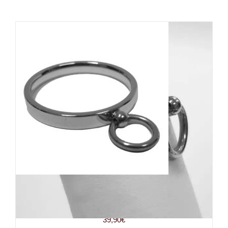
White Dragon Ring Extra Slim
Story of O
39,90
€