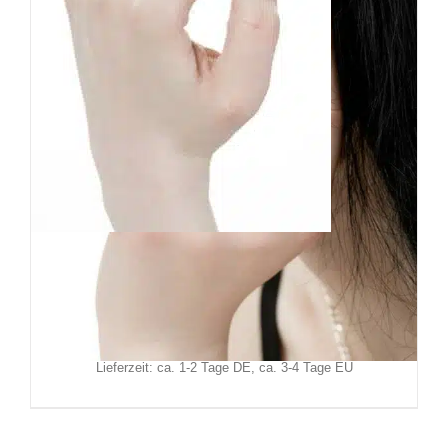
Restyle Ring False Idols
24,90
€
Inkl. MwSt.
zzgl.
Versand
Lieferzeit: ca. 1-2 Tage DE, ca. 3-4 Tage EU