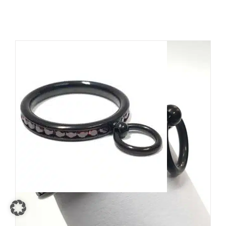
White Dragon Ring Jewelled
Story of O