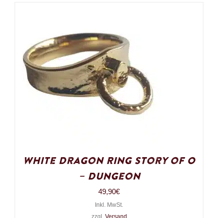
White Dragon Ring Story of O
– Dungeon
49,90
€
Inkl. MwSt.
zzgl.
Versand