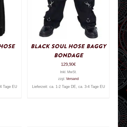
 Hose
Black Soul Hose Baggy
Bondage
129,90
€
Inkl. MwSt.
zzgl.
Versand
3-4 Tage EU
Lieferzeit: ca. 1-2 Tage DE, ca. 3-4 Tage EU