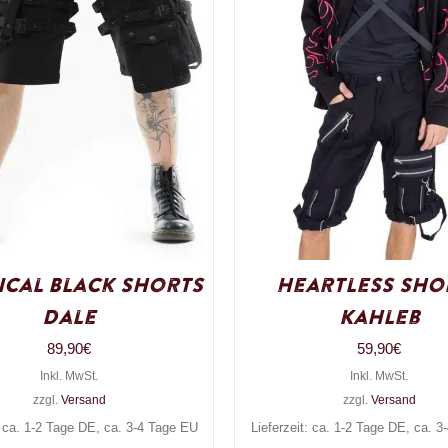
cal Black Shorts
Heartless Sho
Dale
Kahleb
89,90
€
59,90
€
Inkl. MwSt.
Inkl. MwSt.
zzgl.
Versand
zzgl.
Versand
: ca. 1-2 Tage DE, ca. 3-4 Tage EU
Lieferzeit: ca. 1-2 Tage DE, ca. 