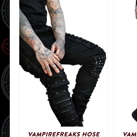
VampireFreaks Hose
Vam