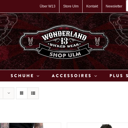
P
s
Über W13
Store Ulm
Kontakt
Newsletter
Schuhe
Accessoires
Plus 