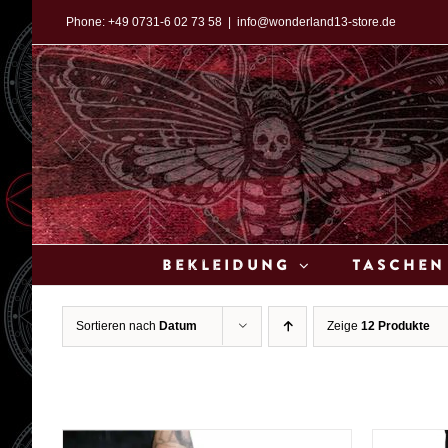
Zum
Phone:
+49 0731-6 02 73 58
|
info@wonderland13-store.de
Inhalt
springen
Bekleidung
Taschen
Sortieren nach
Datum
Zeige
12 Produkte