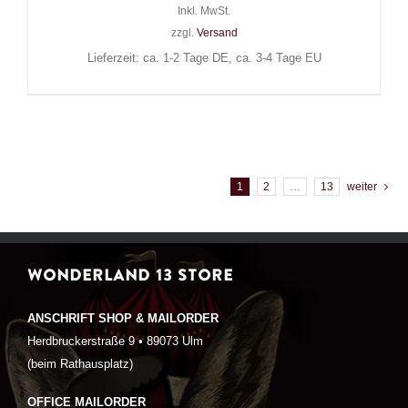
Inkl. MwSt.
zzgl.
Versand
Lieferzeit: ca. 1-2 Tage DE, ca. 3-4 Tage EU
1
2
…
13
weiter
WONDERLAND 13 STORE
ANSCHRIFT SHOP & MAILORDER
Herdbruckerstraße 9 • 89073 Ulm
(beim Rathausplatz)
OFFICE MAILORDER