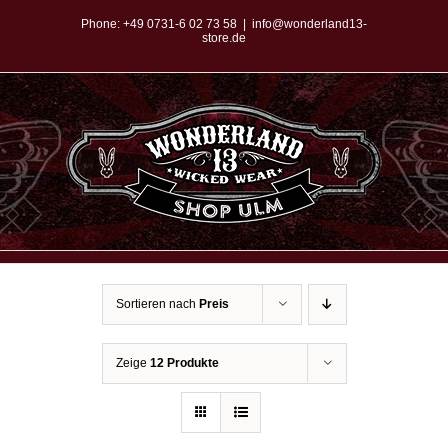
Zum
Phone:
+49 0731-6 02 73 58
|
info@wonderland13-
store.de
Inhalt
springen
Sortieren nach
Preis
Zeige
12 Produkte