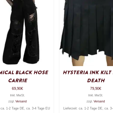
ical Black Hose
Hysteria Ink Kilt
Carrie
Death
69,90
€
79,90
€
Inkl. MwSt.
Inkl. MwSt.
zzgl.
Versand
zzgl.
Versand
: ca. 1-2 Tage DE, ca. 3-4 Tage EU
Lieferzeit: ca. 1-2 Tage DE, ca. 