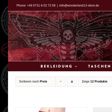
Zum
Phone:
+49 0731-6 02 73 58
|
info@wonderland13-store.de
Inhalt
springen
Bekleidung
Taschen
Sortieren nach
Preis
Zeige
12 Produkte