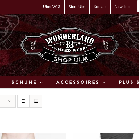
P
s
Über W13
Store Ulm
Kontakt
Newsletter
Schuhe
Accessoires
Plus 