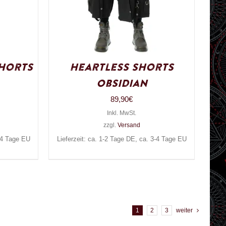
Shorts
Heartless Shorts
Obsidian
89,90
€
Inkl. MwSt.
zzgl.
Versand
3-4 Tage EU
Lieferzeit: ca. 1-2 Tage DE, ca. 3-4 Tage EU
1
2
3
weiter