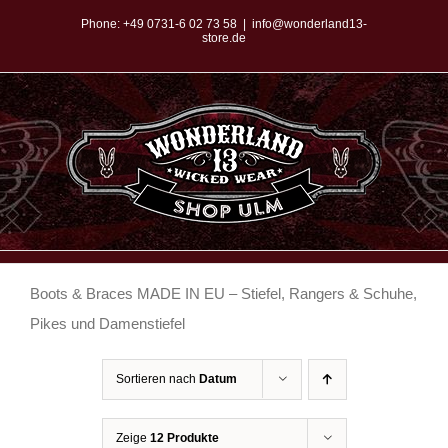
Zum
Phone:
+49 0731-6 02 73 58
|
info@wonderland13-
store.de
Inhalt
springen
Boots & Braces MADE IN EU – Stiefel, Rangers & Schuhe,
Pikes und Damenstiefel
Sortieren nach
Datum
Zeige
12 Produkte