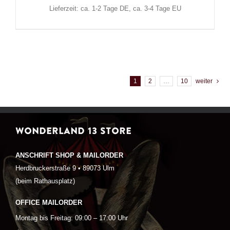
Lieferzeit: ca. 1-2 Tage DE, ca. 3-4 Tage EU
1
2
…
10
weiter
WONDERLAND 13 STORE
ANSCHRIFT SHOP & MAILORDER
Herdbruckerstraße 9 • 89073 Ulm
(beim Rathausplatz)
OFFICE MAILORDER
Montag bis Freitag: 09:00 – 17:00 Uhr