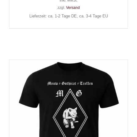
Inkl. MwSt.
zzgl.
Versand
Lieferzeit: ca. 1-2 Tage DE, ca. 3-4 Tage EU