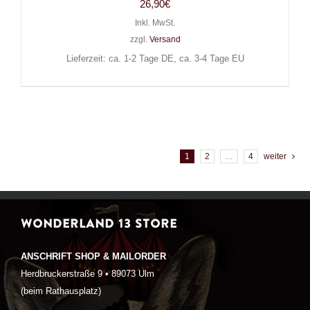
26,90
€
Inkl. MwSt.
zzgl.
Versand
Lieferzeit: ca. 1-2 Tage DE, ca. 3-4 Tage EU
1
2
…
4
weiter
WONDERLAND 13 STORE
ANSCHRIFT SHOP & MAILORDER
Herdbruckerstraße 9 • 89073 Ulm
(beim Rathausplatz)