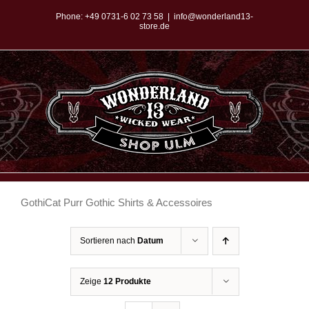
Zum
Phone:
+49 0731-6 02 73 58
|
info@wonderland13-
store.de
Inhalt
springen
GothiCat Purr Gothic Shirts & Accessoires
Sortieren nach
Datum
Zeige
12 Produkte