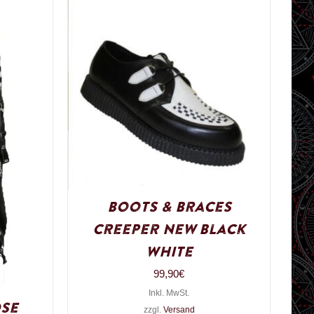
Boots & Braces
Creeper New Black
White
99,90
€
Inkl. MwSt.
ose
zzgl.
Versand