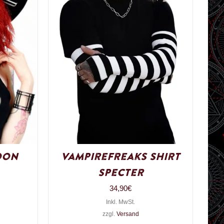
oon
VampireFreaks Shirt
Specter
34,90
€
Inkl. MwSt.
zzgl.
Versand