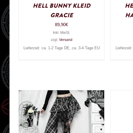
Hell Bunny Kleid
He
Gracie
Ha
89,90
€
Inkl. MwSt.
zzgl.
Versand
Lieferzeit: ca. 1-2 Tage DE, ca. 3-4 Tage EU
Lieferzeit