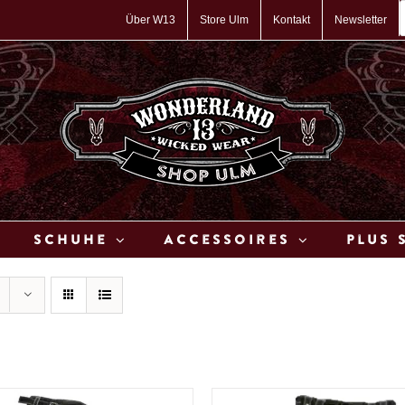
P
s
Über W13
Store Ulm
Kontakt
Newsletter
Schuhe
Accessoires
Plus 