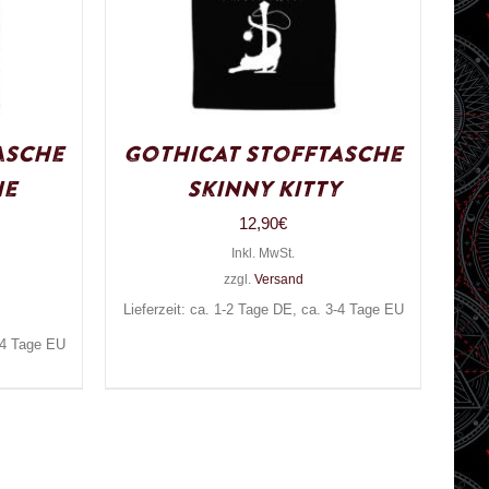
asche
Gothicat Stofftasche
he
Skinny Kitty
12,90
€
Inkl. MwSt.
zzgl.
Versand
Lieferzeit: ca. 1-2 Tage DE, ca. 3-4 Tage EU
3-4 Tage EU