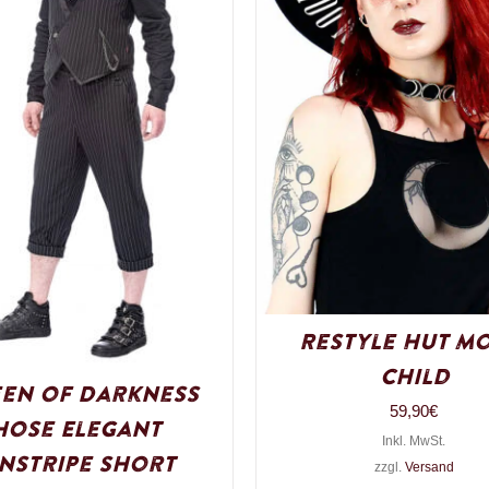
Restyle Hut M
Child
en of Darkness
59,90
€
Hose Elegant
Inkl. MwSt.
instripe Short
zzgl.
Versand