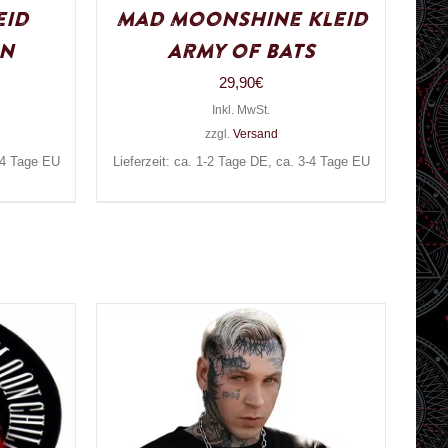
eid
Mad Moonshine Kleid
an
Army of Bats
29,90
€
Inkl. MwSt.
zzgl.
Versand
3-4 Tage EU
Lieferzeit: ca. 1-2 Tage DE, ca. 3-4 Tage EU