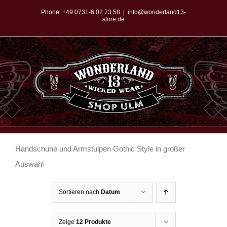
Zum
Phone:
+49 0731-6 02 73 58
|
info@wonderland13-
store.de
Inhalt
springen
Handschuhe und Armstulpen Gothic Style in großer
Auswahl
Sortieren nach
Datum
Zeige
12 Produkte