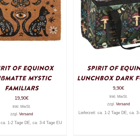
irit of Equinox
Spirit of Equi
ßmatte Mystic
Lunchbox Dark F
Familiars
9,90
€
Inkl. MwSt.
19,90
€
zzgl.
Versand
Inkl. MwSt.
Lieferzeit: ca. 1-2 Tage DE, ca. 
zzgl.
Versand
: ca. 1-2 Tage DE, ca. 3-4 Tage EU