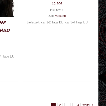
12,90
€
Inkl. MwSt.
zzgl.
Versand
ne
Lieferzeit: ca. 1-2 Tage DE, ca. 3-4 Tage EU
mad
3-4 Tage EU
1
2
…
104
weiter