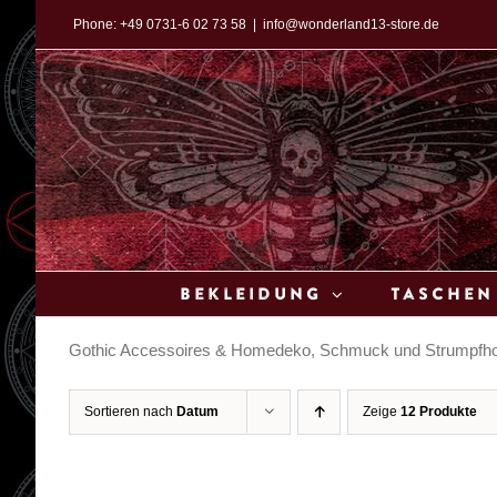
Zum
Phone:
+49 0731-6 02 73 58
|
info@wonderland13-store.de
Inhalt
springen
Bekleidung
Taschen
Gothic Accessoires & Homedeko, Schmuck und Strumpfhos
Sortieren nach
Datum
Zeige
12 Produkte