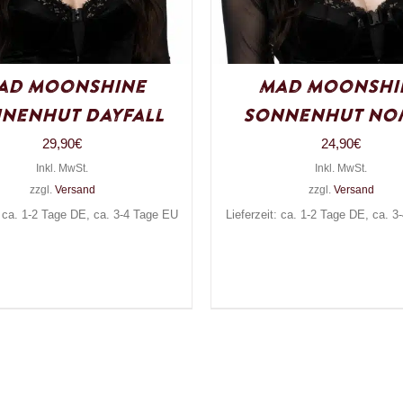
ad Moonshine
Mad Moonshi
nenhut Dayfall
Sonnenhut No
29,90
€
24,90
€
Inkl. MwSt.
Inkl. MwSt.
zzgl.
Versand
zzgl.
Versand
: ca. 1-2 Tage DE, ca. 3-4 Tage EU
Lieferzeit: ca. 1-2 Tage DE, ca. 