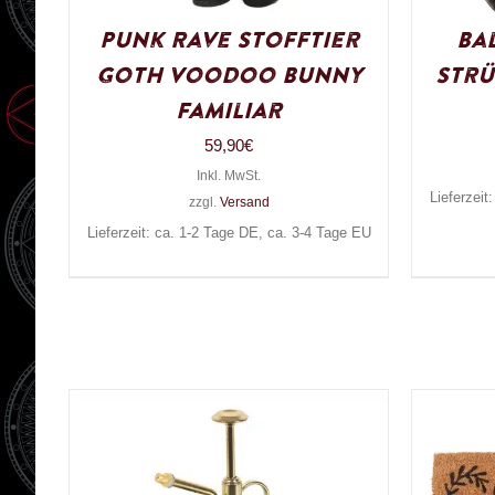
Punk Rave Stofftier
Ba
Goth Voodoo Bunny
Strü
Familiar
59,90
€
Inkl. MwSt.
Lieferzeit
zzgl.
Versand
Lieferzeit: ca. 1-2 Tage DE, ca. 3-4 Tage EU