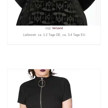
Banned Gürtel Black Fire
Armour
29,90
€
Inkl. MwSt.
zzgl.
Versand
Lieferzeit: ca. 1-2 Tage DE, ca. 3-4 Tage EU