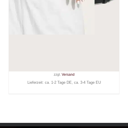
Mad Moonshine Gürtel
Shadow
19,90
€
Inkl. MwSt.
zzgl.
Versand
Lieferzeit: ca. 1-2 Tage DE, ca. 3-4 Tage EU