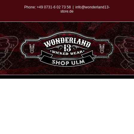
Zum
Phone:
+49 0731-6 02 73 58
|
info@wonderland13-
store.de
Inhalt
springen