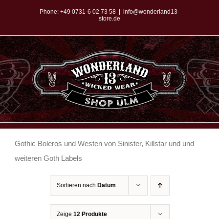
Zum
Phone:
+49 0731-6 02 73 58
|
info@wonderland13-
store.de
Inhalt
springen
Gothic Boleros und Westen von Sinister, Killstar und und
weiteren Goth Labels
Sortieren nach
Datum
Zeige
12 Produkte