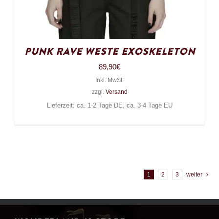
Punk Rave Weste ExoSkeleton
89,90
€
Inkl. MwSt.
zzgl.
Versand
Lieferzeit: ca. 1-2 Tage DE, ca. 3-4 Tage EU
1
2
3
weiter