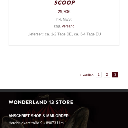
Scoop
29,90
€
Inkl. MwSt.
zzgl.
Versand
Lieferzeit: ca. 1-2 Tage DE, ca. 3-4 Tage EU
zurück
1
2
3
WONDERLAND 13 STORE
ANSCHRIFT SHOP & MAILORDER
Herdbruckerstraße 9 • 89073 Ulm