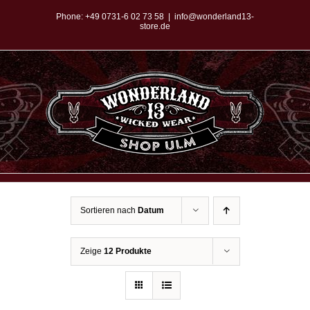
Zum
Phone:
+49 0731-6 02 73 58
|
info@wonderland13-
store.de
Inhalt
springen
Sortieren nach
Datum
Zeige
12 Produkte