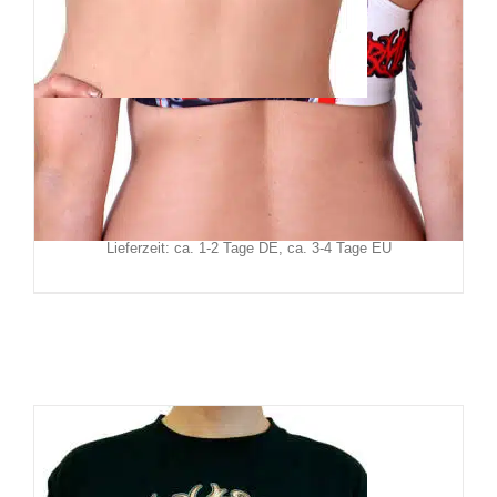
Barmetal BH-Top Knowledge
39,90
€
Inkl. MwSt.
zzgl.
Versand
Lieferzeit: ca. 1-2 Tage DE, ca. 3-4 Tage EU