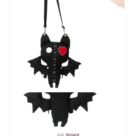
Cupcake Cult Tasche Voodoo
Bat Bag
34,90
€
Inkl. MwSt.
zzgl.
Versand