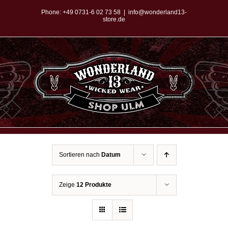
Zum
Phone:
+49 0731-6 02 73 58
|
info@wonderland13-
store.de
Inhalt
springen
Sortieren nach
Datum
Zeige
12 Produkte