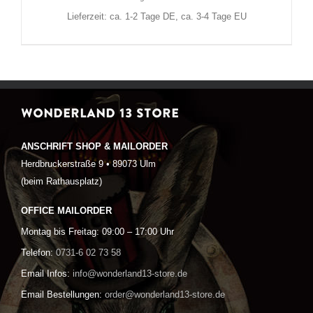
Lieferzeit: ca. 1-2 Tage DE, ca. 3-4 Tage EU
WONDERLAND 13 STORE
ANSCHRIFT SHOP & MAILORDER
Herdbruckerstraße 9 • 89073 Ulm
(beim Rathausplatz)
OFFICE MAILORDER
Montag bis Freitag: 09:00 – 17:00 Uhr
Telefon:
0731-6 02 73 58
Email Infos:
info@wonderland13-store.de
Email Bestellungen:
order@wonderland13-store.de