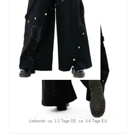
Heartless Hose Broken Hearts
129,90
€
Inkl. MwSt.
zzgl.
Versand
Lieferzeit: ca. 1-2 Tage DE, ca. 3-4 Tage EU