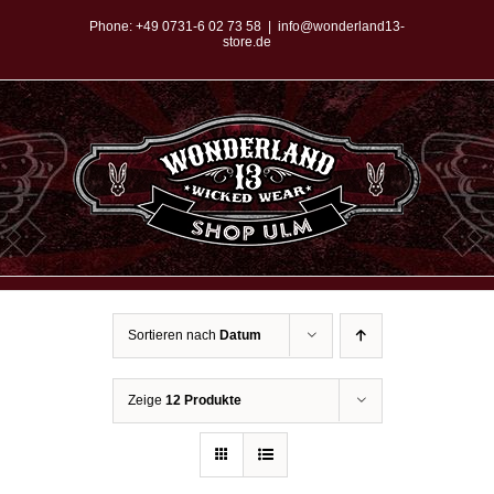
Zum
Phone:
+49 0731-6 02 73 58
|
info@wonderland13-
store.de
Inhalt
springen
Sortieren nach
Datum
Zeige
12 Produkte