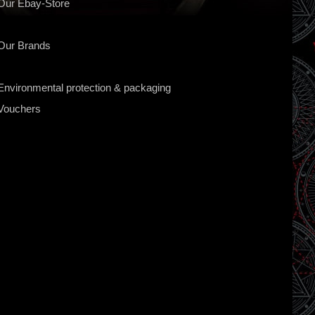
Our Ebay-Store
Our Brands
Environmental protection & packaging
Vouchers