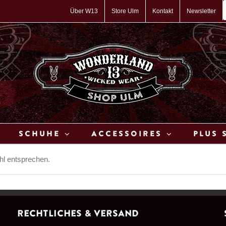
P
s
Über W13
Store Ulm
Kontakt
Newsletter
Schuhe
Accessoires
Plus 
hl entsprechen.
Rechtliches & Versand