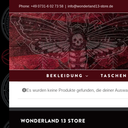
Zum
Phone:
+49 0731-6 02 73 58
|
info@wonderland13-store.de
Inhalt
springen
Bekleidung
Taschen
Es wurden keine Produkte gefunden, die deiner Auswa
WONDERLAND 13 STORE