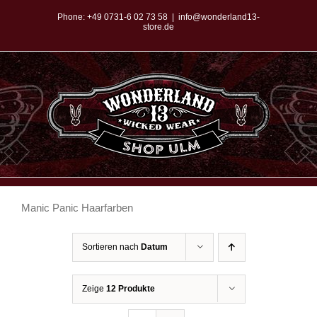
Zum
Phone:
+49 0731-6 02 73 58
|
info@wonderland13-
store.de
Inhalt
springen
Manic Panic Haarfarben
Sortieren nach
Datum
Zeige
12 Produkte