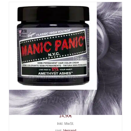
Manic Panic Haarfarbe
Amethyst Ashes
14,90
€
Inkl. MwSt.
zzgl.
Versand