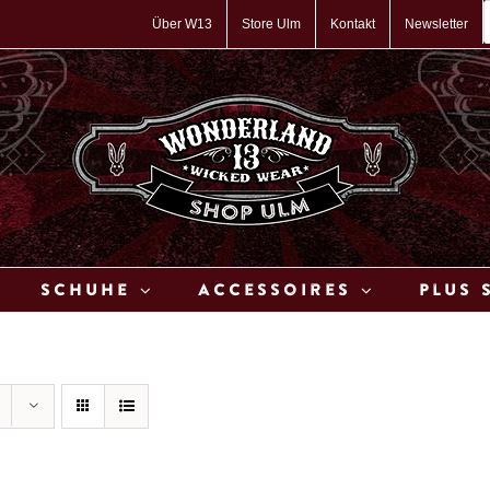
P
s
Über W13
Store Ulm
Kontakt
Newsletter
Schuhe
Accessoires
Plus 