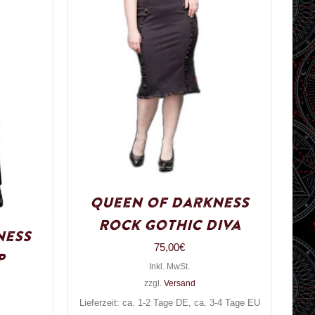
Queen of Darkness
Rock Gothic Diva
ness
75,00
€
p
Inkl. MwSt.
zzgl.
Versand
Lieferzeit: ca. 1-2 Tage DE, ca. 3-4 Tage EU