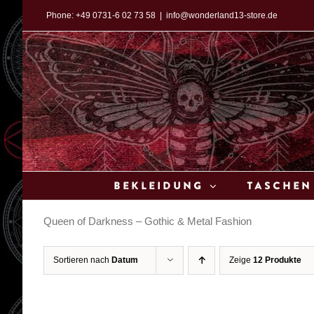
Zum
Phone:
+49 0731-6 02 73 58
|
info@wonderland13-store.de
Inhalt
springen
Bekleidung
Taschen
Queen of Darkness – Gothic & Metal Fashion
Sortieren nach
Datum
Zeige
12 Produkte