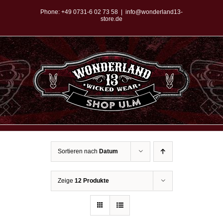
Zum
Phone:
+49 0731-6 02 73 58
|
info@wonderland13-
store.de
Inhalt
springen
Sortieren nach
Datum
Zeige
12 Produkte