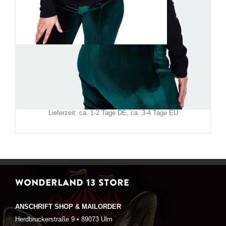
Voodoo Vixen Top Shadow Kiss
49,90
€
Inkl. MwSt.
zzgl.
Versand
Lieferzeit: ca. 1-2 Tage DE, ca. 3-4 Tage EU
WONDERLAND 13 STORE
ANSCHRIFT SHOP & MAILORDER
Herdbruckerstraße 9 • 89073 Ulm