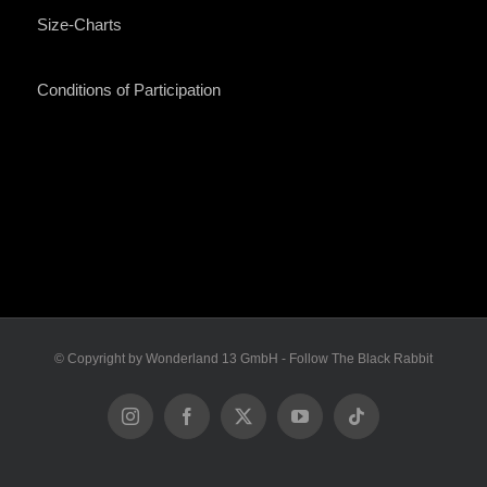
Size-Charts
Conditions of Participation
© Copyright by Wonderland 13 GmbH - Follow The Black Rabbit
Instagram
Facebook
X
YouTube
Tiktok