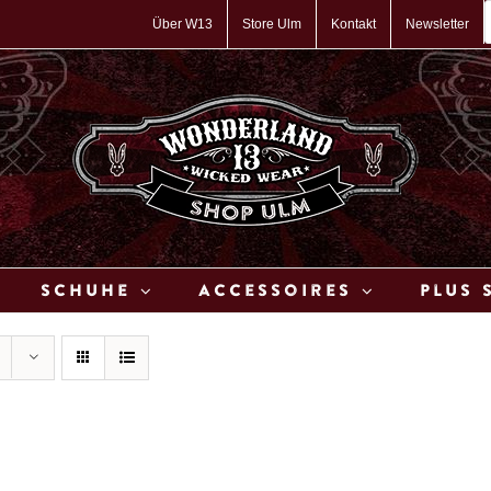
P
s
Über W13
Store Ulm
Kontakt
Newsletter
Schuhe
Accessoires
Plus 