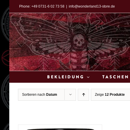
Zum
Phone:
+49 0731-6 02 73 58
|
info@wonderland13-store.de
Inhalt
springen
Bekleidung
Taschen
Sortieren nach
Datum
Zeige
12 Produkte