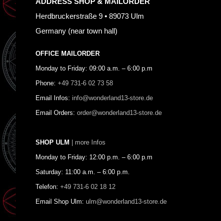
ADDRESS SHOP & MAILORDER
Herdbruckerstraße 9 • 89073 Ulm
Germany (near town hall)
OFFICE MAILORDER
Monday to Friday: 09:00 a.m. – 6:00 p.m
Phone:
+49 731-6 02 73 58
Email Infos:
info@wonderland13-store.de
Email Orders:
order@wonderland13-store.de
SHOP ULM
| more Infos
Monday to Friday: 12:00 p.m. – 6:00 p.m
Saturday: 11:00 a.m. – 6:00 p.m.
Telefon:
+49 731-6 02 18 12
Email Shop Ulm:
ulm@wonderland13-store.de