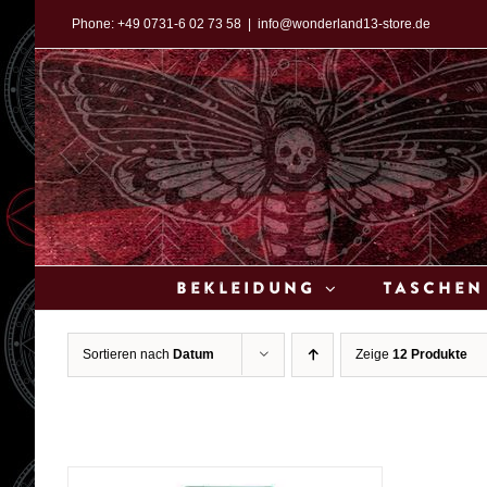
Zum
Phone:
+49 0731-6 02 73 58
|
info@wonderland13-store.de
Inhalt
springen
Bekleidung
Taschen
Sortieren nach
Datum
Zeige
12 Produkte