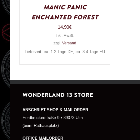
Manic Panic
Enchanted Forest
14,90
€
Inkl. MwSt.
zzgl.
Versand
Lieferzeit: ca. 1-2 Tage DE, ca. 3-4 Tage EU
WONDERLAND 13 STORE
ANSCHRIFT SHOP & MAILORDER
Herdbruckerstraße 9 • 89073 Ulm
(beim Rathausplatz)
OFFICE MAILORDER