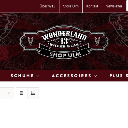
P
s
Über W13
Store Ulm
Kontakt
Newsletter
Schuhe
Accessoires
Plus 