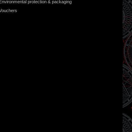
Environmental protection & packaging
Vouchers