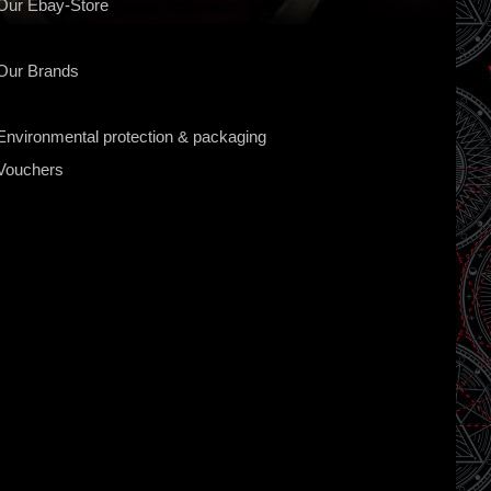
Our Ebay-Store
Our Brands
Environmental protection & packaging
Vouchers