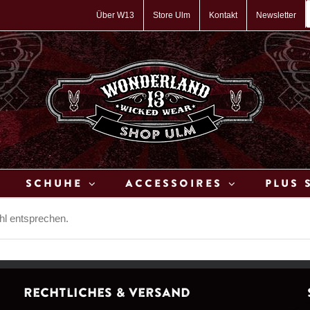
P
s
Über W13
Store Ulm
Kontakt
Newsletter
Schuhe
Accessoires
Plus 
hl entsprechen.
Rechtliches & Versand