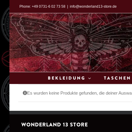
Zum
Phone:
+49 0731-6 02 73 58
|
info@wonderland13-store.de
Inhalt
springen
Bekleidung
Taschen
Es wurden keine Produkte gefunden, die deiner Auswa
WONDERLAND 13 STORE