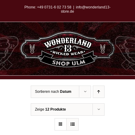
Zum
Phone:
+49 0731-6 02 73 58
|
info@wonderland13-
store.de
Inhalt
springen
Sortieren nach
Datum
Zeige
12 Produkte