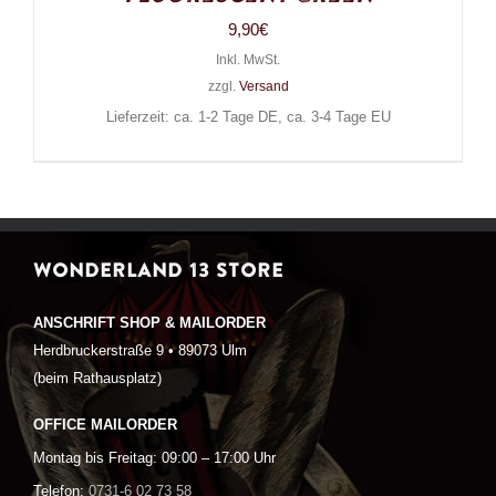
9,90
€
Inkl. MwSt.
zzgl.
Versand
Lieferzeit: ca. 1-2 Tage DE, ca. 3-4 Tage EU
WONDERLAND 13 STORE
ANSCHRIFT SHOP & MAILORDER
Herdbruckerstraße 9 • 89073 Ulm
(beim Rathausplatz)
OFFICE MAILORDER
Montag bis Freitag: 09:00 – 17:00 Uhr
Telefon:
0731-6 02 73 58